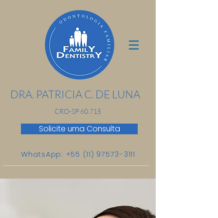
DRA. PATRICIA C. DE LUNA
CR
O-SP 60.715
Solicite uma Consulta
WhatsApp: +55 (11) 97573-3111